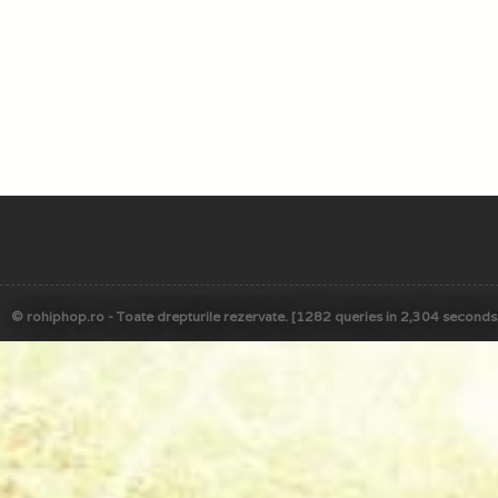
© rohiphop.ro - Toate drepturile rezervate. [1282 queries in 2,304 seconds