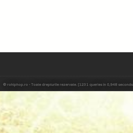
© rohiphop.ro - Toate drepturile rezervate. [1231 queries in 0,948 seconds