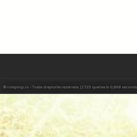
© rohiphop.ro - Toate drepturile rezervate. [1723 queries in 0,868 seconds