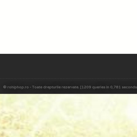
© rohiphop.ro - Toate drepturile rezervate. [1209 queries in 0,781 seconds