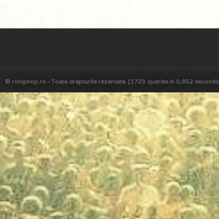
© rohiphop.ro - Toate drepturile rezervate. [1723 queries in 0,952 seconds