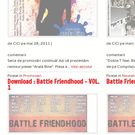
de CiCi pe mai 28, 2011 |
de CiCi pe mart.
comentarii
comentarii
Seria de promovări continuă! Azi vă prezentăm
"Doble T feat. Be
remixul piesei "Arată Bine". Piesa a...
Vezi aticolul
de pe Compilaţia
Postat in
Promovari
Postat in
Noutati
Download : Battle Friendhood – VOL.
Battle Frie
1