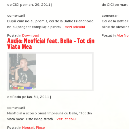
de CiCi pe mart. 29, 2011 |
de CiCi pe mart.
comentarii
comentarii
După cum ne-au promis, cei de la Battle Friendhood
Cei de la Battle
ne-au pregatit compilaţia pentru...
Vezi aticolul
pline de piese no
Postat in
Download
Postat in
Alte No
Audio: Neoficial feat. Bella – Tot din
Viata Mea
de Radu pe ian. 31, 2011 |
comentarii
Neoficial a scos o piesă împreună cu Bella, "Tot din
viata mea". Este înregistrată...
Vezi aticolul
Postat in
Noutati
,
Piese