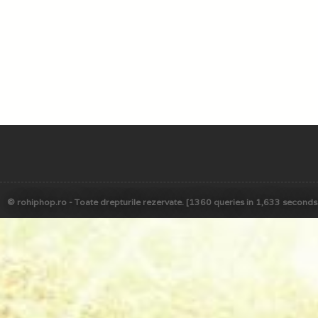
© rohiphop.ro - Toate drepturile rezervate. [1360 queries in 1,633 seconds