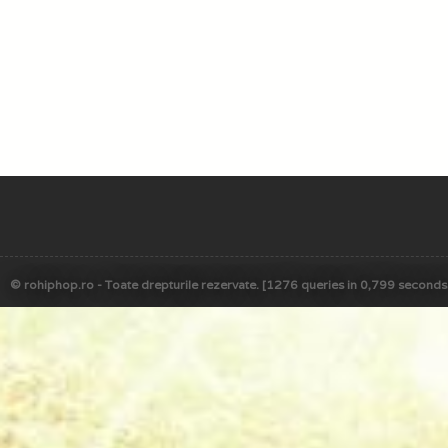
© rohiphop.ro - Toate drepturile rezervate. [1276 queries in 0,799 seconds