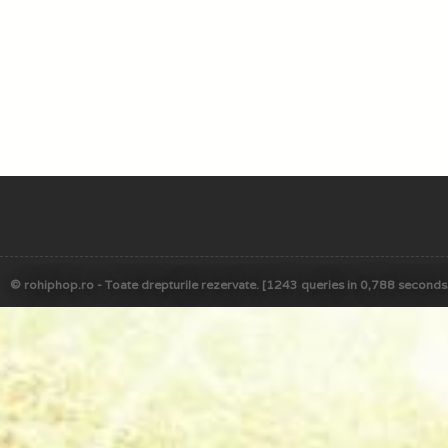
© rohiphop.ro - Toate drepturile rezervate. [1243 queries in 0,788 seconds