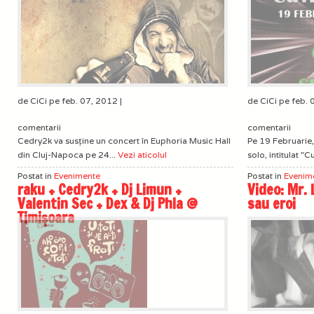
de CiCi pe feb. 07, 2012 |
de CiCi pe feb. 
comentarii
comentarii
Cedry2k va susţine un concert în Euphoria Music Hall
Pe 19 Februarie,
din Cluj-Napoca pe 24...
Vezi aticolul
solo, intitulat "C
Postat in
Evenimente
Postat in
Evenim
raku + Cedry2k + Dj Limun +
Video: Mr. 
Valentin Sec + Dex & Dj Phla @
sau eroi
Timişoara