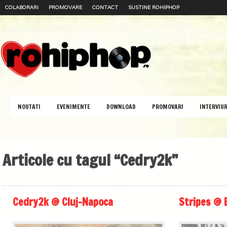
COLABORARI
PROMOVARE
CONTACT
SUSTINE ROHIPHOP
NOUTATI
EVENIMENTE
DOWNLOAD
PROMOVARI
INTERVIUR
Articole cu tagul “Cedry2k”
Cedry2k @ Cluj-Napoca
Stripes @ 