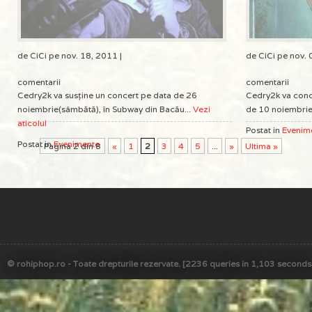
de CiCi pe nov. 18, 2011 |
de CiCi pe nov. 
comentarii
comentarii
Cedry2k va susţine un concert pe data de 26
Cedry2k va conce
noiembrie(sâmbătă), în Subway din Bacău...
Vezi
de 10 noiembrie (j
aticolul
Postat in
Evenim
Postat in
Evenimente
Pagina 2 din 8
«
1
2
3
4
5
...
»
Ultima »
© rohiphop.ro - Toate drepturile rezervate. [2236 queries in 1,103 seconds