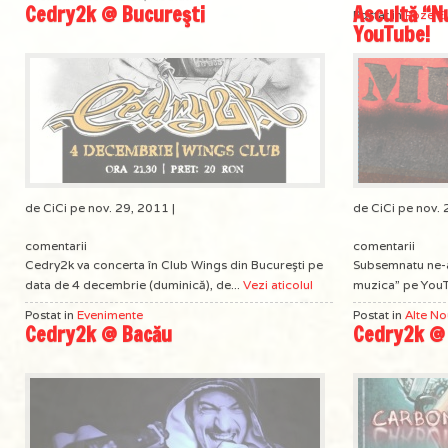
Cedry2k @ Bucureşti
Ascultă “N
Postat in
Poze E
YouTube!
de CiCi pe nov. 29, 2011 |
de CiCi pe nov. 
comentarii
comentarii
Cedry2k va concerta în Club Wings din Bucureşti pe
Subsemnatu ne-a 
data de 4 decembrie (duminică), de...
Vezi aticolul
muzica” pe YouT
Postat in
Evenimente
Postat in
Alte No
Cedry2k @ Bacău
Cedry2k @ 