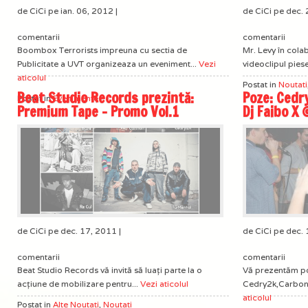
de CiCi pe ian. 06, 2012 |
de CiCi pe dec. 
comentarii
comentarii
Boombox Terrorists impreuna cu sectia de
Mr. Levy în col
Publicitate a UVT organizeaza un eveniment...
Vezi
videoclipul piese
aticolul
Postat in
Noutati
Beat Studio Records prezintă:
Poze: Cedr
Postat in
Evenimente
Premium Tape – Promo Vol.1
Dj Faibo X 
de CiCi pe dec. 17, 2011 |
de CiCi pe dec. 
comentarii
comentarii
Beat Studio Records vă invită să luați parte la o
Vă prezentăm po
acțiune de mobilizare pentru...
Vezi aticolul
Cedry2k,Carbon,R
aticolul
Postat in
Alte Noutati
,
Noutati