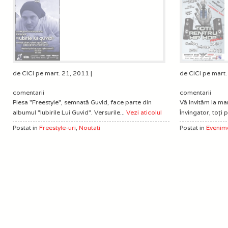
de CiCi pe mart. 21, 2011 |
de CiCi pe mart.
comentarii
comentarii
Piesa "Freestyle", semnată Guvid, face parte din
Vă invităm la ma
albumul "Iubirile Lui Guvid". Versurile...
Vezi aticolul
Învingator, toţi 
Postat in
Freestyle-uri
,
Noutati
Postat in
Evenim