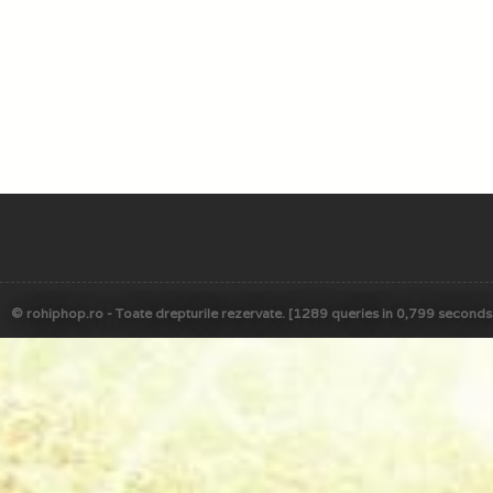
© rohiphop.ro - Toate drepturile rezervate. [1289 queries in 0,799 seconds