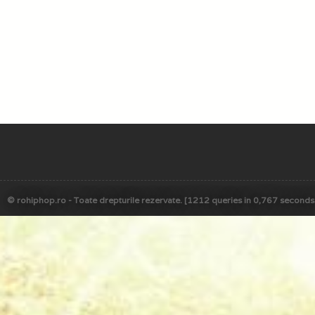
© rohiphop.ro - Toate drepturile rezervate. [1212 queries in 0,767 seconds