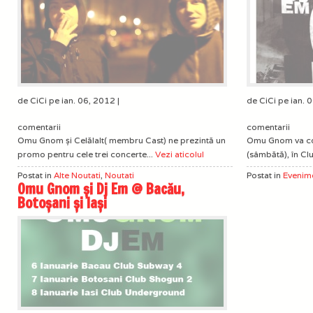
de CiCi pe ian. 06, 2012 |
de CiCi pe ian. 
comentarii
comentarii
Omu Gnom și Celălalt( membru Cast) ne prezintă un
Omu Gnom va con
promo pentru cele trei concerte...
Vezi aticolul
(sâmbătă), în Cl
Postat in
Alte Noutati
,
Noutati
Postat in
Evenim
Omu Gnom și Dj Em @ Bacău,
Botoșani și Iași