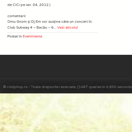
de CiCi pe ian. 04, 2012 |
comentarii
Omu Gnom și Dj Em vor susține câte un concert în:
Club Subway 4 – Bacău – 6...
Vezi aticolul
Postat in
Evenimente
© rohiphop.ro - Toate drepturile rezervate. [1487 queries in 0,850 seconds