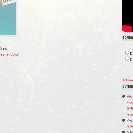
SONDAJ
Crew
D
ezi aticolul
D
Arhiv
ULTIM
Vid
Hop
STR
lan
Ka
Sch
NA