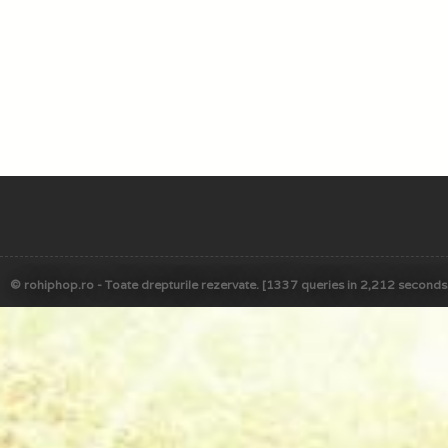
© rohiphop.ro - Toate drepturile rezervate. [1337 queries in 2,212 seconds