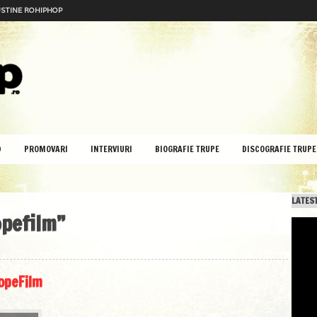
STINE ROHIPHOP
D
PROMOVARI
INTERVIURI
BIOGRAFIE TRUPE
DISCOGRAFIE TRUPE
LATEST
opefilm”
opeFilm