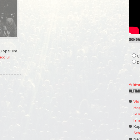
SONDAJ
E DopeFilm.
C
icolul
D
Arhiv
ULTIM
Vid
Hop
STR
lan
Ka
Sch
NA