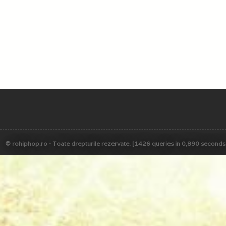
© rohiphop.ro - Toate drepturile rezervate. [1426 queries in 0,890 seconds