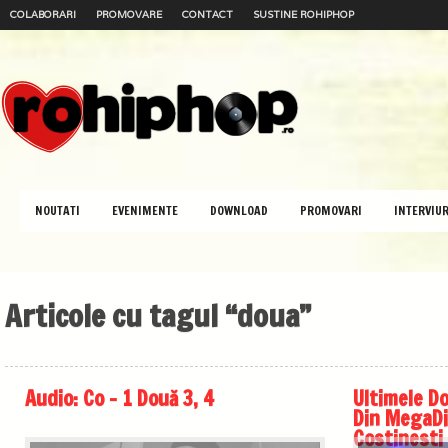
COLABORARI
PROMOVARE
CONTACT
SUSTINE ROHIPHOP
NOUTATI
EVENIMENTE
DOWNLOAD
PROMOVARI
INTERVIUR
Articole cu tagul “doua”
Audio: Co – 1 Două 3, 4
Ultimele D
Din MegaDi
Costinesti