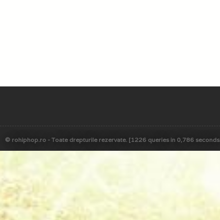
© rohiphop.ro - Toate drepturile rezervate. [1226 queries in 0,786 seconds