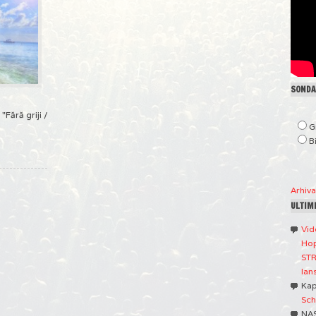
SONDAJ
"Fără griji /
G
B
Arhiv
ULTIM
Vid
Hop
STR
lan
Ka
Sch
NA