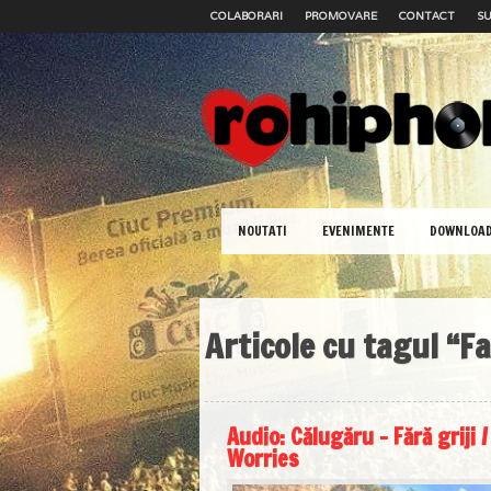
COLABORARI
PROMOVARE
CONTACT
SU
NOUTATI
EVENIMENTE
DOWNLOA
Articole cu tagul “Fa
Audio: Călugăru – Fără griji /
Worries