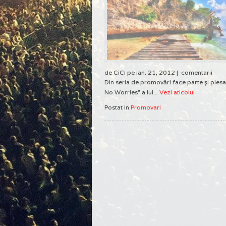
de CiCi pe ian. 21, 2012 |
comentarii
Din seria de promovări face parte şi piesa 
No Worries" a lui...
Vezi aticolul
Postat in
Promovari