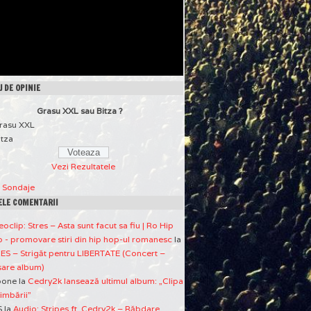
 DE OPINIE
Grasu XXL sau Bitza ?
rasu XXL
itza
Vezi Rezultatele
a Sondaje
ELE COMENTARII
eoclip: Stres – Asta sunt facut sa fiu | Ro Hip
 - promovare stiri din hip hop-ul romanesc
la
ES – Strigăt pentru LIBERTATE (Concert –
sare album)
pone
la
Cedry2k lansează ultimul album: „Clipa
imbării”
S
la
Audio: Stripes ft. Cedry2k – Răbdare