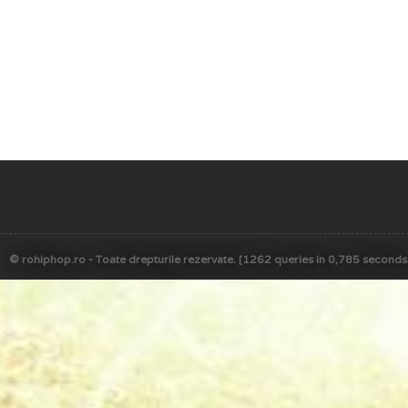
© rohiphop.ro - Toate drepturile rezervate. [1262 queries in 0,785 seconds