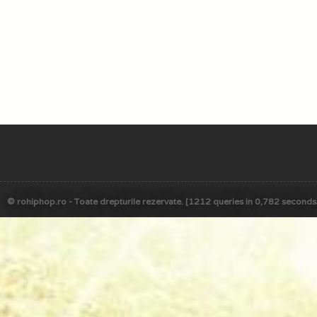
© rohiphop.ro - Toate drepturile rezervate. [1212 queries in 0,782 seconds