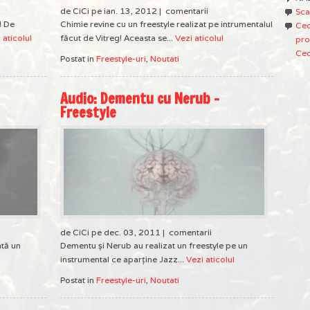
de CiCi pe ian. 13, 2012 |
comentarii
Sca
! De
Chimie revine cu un freestyle realizat pe intrumentalul
Ced
 aticolul
făcut de Vitreg! Aceasta se...
Vezi aticolul
pro
Ced
Postat in
Freestyle-uri
,
Noutati
Audio: Dementu cu Nerub –
Freestyle
de CiCi pe dec. 03, 2011 |
comentarii
ntă un
Dementu și Nerub au realizat un freestyle pe un
instrumental ce aparține Jazz...
Vezi aticolul
Postat in
Freestyle-uri
,
Noutati