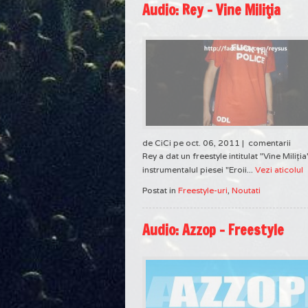
Audio: Rey – Vine Miliţia
de CiCi pe oct. 06, 2011 |
comentarii
Rey a dat un freestyle intitulat "Vine Miliţi
instrumentalul piesei "Eroii...
Vezi aticolul
Postat in
Freestyle-uri
,
Noutati
Audio: Azzop – Freestyle