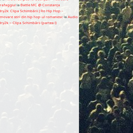
rafaggiul
la
Battle MC @ Constanţa
ry2k: Clipa Schimbării | Ro Hip Hop -
movare stiri din hip hop-ul romanesc
la
Audio:
ry2k – Clipa Schimbării (partea I)