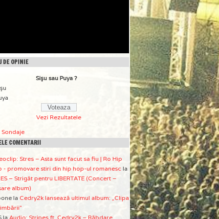
 DE OPINIE
Sişu sau Puya ?
işu
uya
Vezi Rezultatele
a Sondaje
ELE COMENTARII
eoclip: Stres – Asta sunt facut sa fiu | Ro Hip
 - promovare stiri din hip hop-ul romanesc
la
ES – Strigăt pentru LIBERTATE (Concert –
sare album)
pone
la
Cedry2k lansează ultimul album: „Clipa
imbării”
S
la
Audio: Stripes ft. Cedry2k – Răbdare