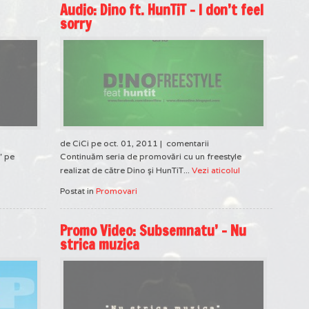
Audio: Dino ft. HunTiT – I don’t feel
sorry
de CiCi pe oct. 01, 2011 |
comentarii
a" pe
Continuăm seria de promovări cu un freestyle
realizat de către Dino şi HunTiT...
Vezi aticolul
Postat in
Promovari
Promo Video: Subsemnatu’ – Nu
strica muzica