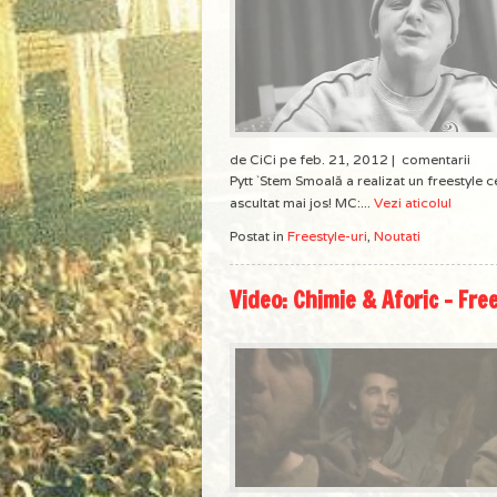
de CiCi pe feb. 21, 2012 |
comentarii
Pytt `Stem Smoală a realizat un freestyle c
ascultat mai jos! MC:...
Vezi aticolul
Postat in
Freestyle-uri
,
Noutati
Video: Chimie & Aforic – Fre