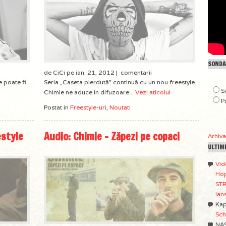
SONDAJ
de CiCi pe ian. 21, 2012 |
comentarii
e poate fi
Seria „Caseta pierdută" continuă cu un nou freestyle.
S
Chimie ne aduce în difuzoare...
Vezi aticolul
P
Postat in
Freestyle-uri
,
Noutati
estyle
Audio: Chimie – Zăpezi pe copaci
Arhiv
ULTIM
Vid
Hop
STR
lan
Ka
Sch
NA