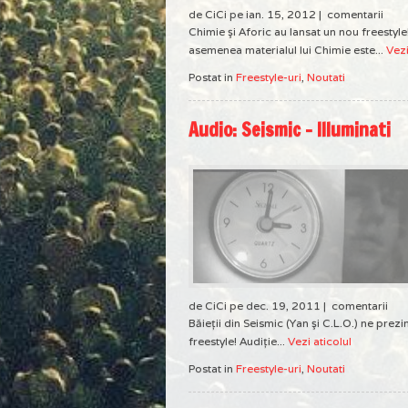
de CiCi pe ian. 15, 2012 |
comentarii
Chimie şi Aforic au lansat un nou freestyle
asemenea materialul lui Chimie este...
Vezi
Postat in
Freestyle-uri
,
Noutati
Audio: Seismic – Illuminati
de CiCi pe dec. 19, 2011 |
comentarii
Băieţii din Seismic (Yan şi C.L.O.) ne prezi
freestyle! Audiţie...
Vezi aticolul
Postat in
Freestyle-uri
,
Noutati