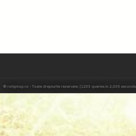
© rohiphop.ro - Toate drepturile rezervate. [1233 queries in 2,035 seconds