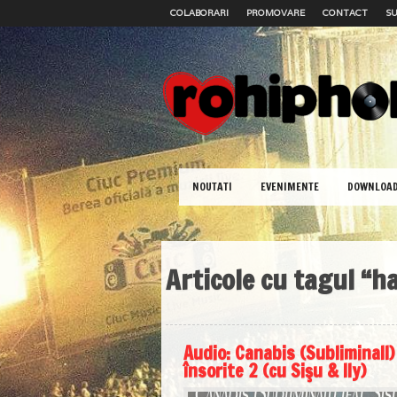
COLABORARI
PROMOVARE
CONTACT
SU
NOUTATI
EVENIMENTE
DOWNLOA
Articole cu tagul “h
Audio: Canabis (Subliminall) 
însorite 2 (cu Sişu & Ily)