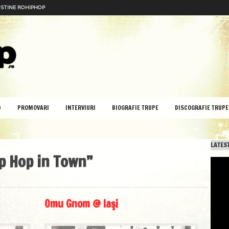
STINE ROHIPHOP
D
PROMOVARI
INTERVIURI
BIOGRAFIE TRUPE
DISCOGRAFIE TRUPE
LATEST
ip Hop in Town”
Omu Gnom @ Iaşi