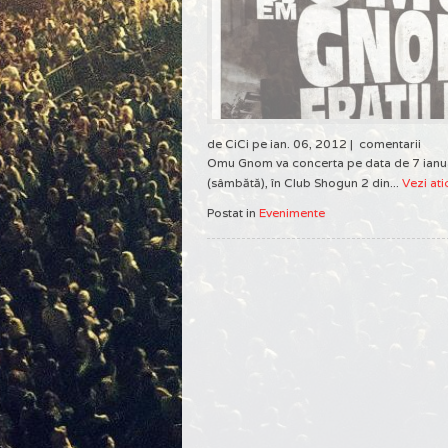
de CiCi pe ian. 06, 2012 |
comentarii
Omu Gnom va concerta pe data de 7 ianu
(sâmbătă), în Club Shogun 2 din...
Vezi ati
Postat in
Evenimente