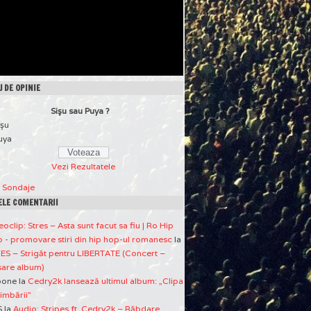
 DE OPINIE
Sişu sau Puya ?
işu
uya
Vezi Rezultatele
a Sondaje
ELE COMENTARII
eoclip: Stres – Asta sunt facut sa fiu | Ro Hip
 - promovare stiri din hip hop-ul romanesc
la
ES – Strigăt pentru LIBERTATE (Concert –
sare album)
pone
la
Cedry2k lansează ultimul album: „Clipa
imbării”
S
la
Audio: Stripes ft. Cedry2k – Răbdare