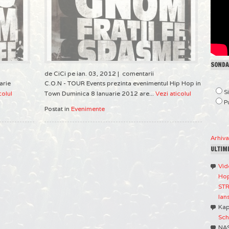
SONDAJ
de CiCi pe ian. 03, 2012 |
comentarii
arie
C.O.N - TOUR Events prezinta evenimentul Hip Hop in
S
colul
Town Duminica 8 Ianuarie 2012 are...
Vezi aticolul
P
Postat in
Evenimente
Arhiv
ULTIM
Vid
Hop
STR
lan
Ka
Sch
NA