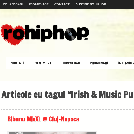
COLABORARI
PROMOVARE
CONTACT
SUSTINE ROHIPHOP
NOUTATI
EVENIMENTE
DOWNLOAD
PROMOVARI
INTERVIUR
Articole cu tagul “Irish & Music P
Bibanu MixXL @ Cluj-Napoca