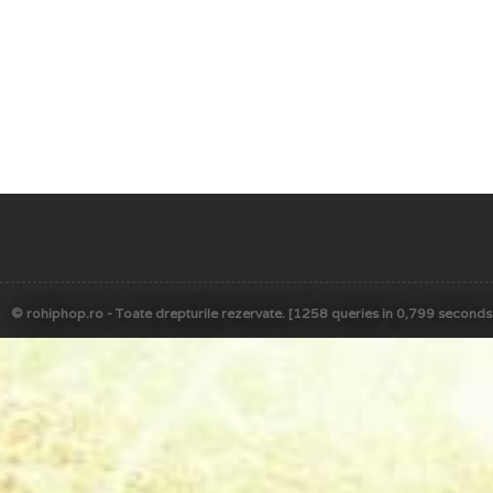
© rohiphop.ro - Toate drepturile rezervate. [1258 queries in 0,799 seconds