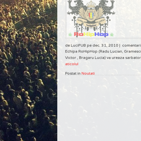
de LuciFUB pe dec. 31, 2010 |
comentari
Echipa RoHipHop (Radu Lucian, Gramescu
Victor , Bragaru Lucia) va ureaza sarbatori
aticolul
Postat in
Noutati