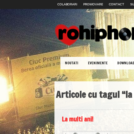
COLABORARI
PROMOVARE
CONTACT
SU
NOUTATI
EVENIMENTE
DOWNLOA
Articole cu tagul “la
La multi ani!