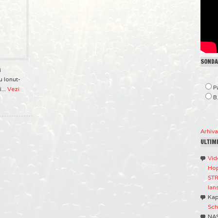
SONDAJ
i
 Ionut-
P
...
Vezi
B
Arhiv
ULTIM
Vid
Hop
STR
lan
Ka
Sch
NA