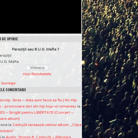
 DE OPINIE
Paraziţii sau B.U.G. Mafia ?
araziţii
.U.G. Mafia
Vezi Rezultatele
a Sondaje
ELE COMENTARII
eoclip: Stres – Asta sunt facut sa fiu | Ro Hip
 - promovare stiri din hip hop-ul romanesc
la
ES – Strigăt pentru LIBERTATE (Concert –
sare album)
pone
la
Cedry2k lansează ultimul album: „Clipa
imbării”
S
la
Audio: Stripes ft. Cedry2k – Răbdare