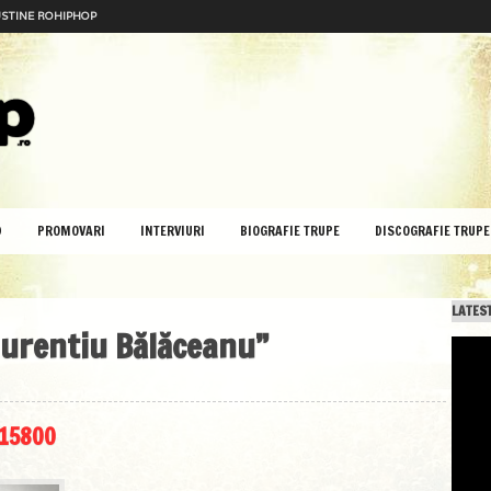
STINE ROHIPHOP
D
PROMOVARI
INTERVIURI
BIOGRAFIE TRUPE
DISCOGRAFIE TRUPE
LATEST
aurentiu Bălăceanu”
515800