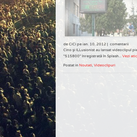
de CiCi pe ian. 10, 2012 |
comentarii
Cino şi ILLusionist au lansat videoclipul pi
"515800" înregistrată în Splash...
Vezi ati
Postat in
Noutati
,
Videoclipuri