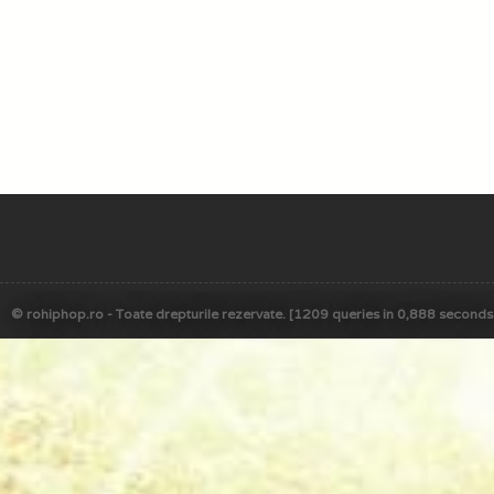
© rohiphop.ro - Toate drepturile rezervate. [1209 queries in 0,888 seconds