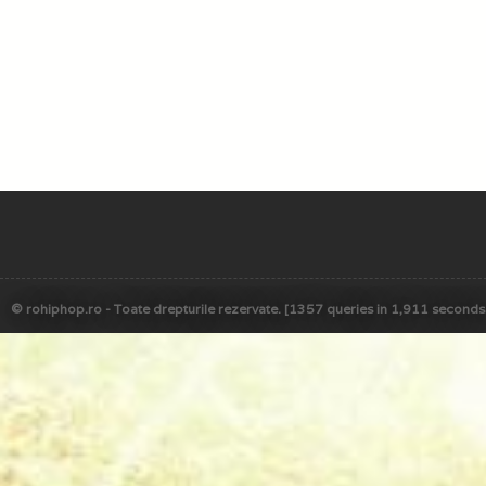
© rohiphop.ro - Toate drepturile rezervate. [1357 queries in 1,911 seconds