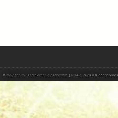
© rohiphop.ro - Toate drepturile rezervate. [1234 queries in 0,777 seconds