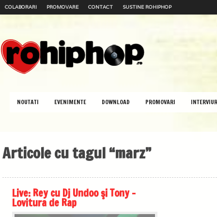
COLABORARI
PROMOVARE
CONTACT
SUSTINE ROHIPHOP
NOUTATI
EVENIMENTE
DOWNLOAD
PROMOVARI
INTERVIUR
Articole cu tagul “marz”
Live: Rey cu Dj Undoo şi Tony –
Lovitura de Rap