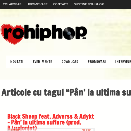
COLABORARI
PROMOVARE
CONTACT
SUSTINE ROHIPHOP
NOUTATI
EVENIMENTE
DOWNLOAD
PROMOVARI
INTERVIUR
Articole cu tagul “Pân’ la ultima su
Black Sheep feat. Adverss & Adykt
– Pân’ la ultima suflare (prod.
ILLusionist)