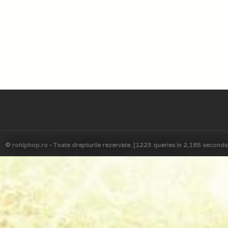
© rohiphop.ro - Toate drepturile rezervate. [1223 queries in 2,185 seconds