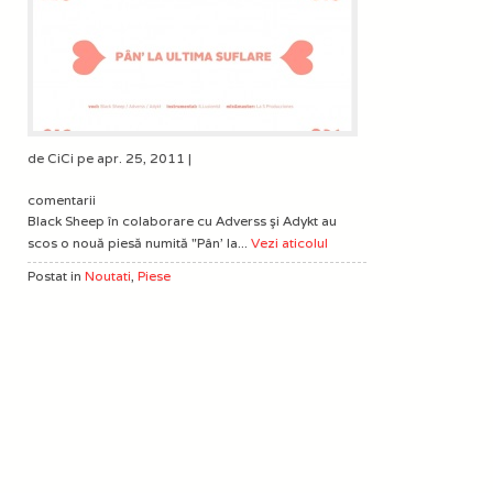
de CiCi pe apr. 25, 2011 |
comentarii
Black Sheep în colaborare cu Adverss şi Adykt au
scos o nouă piesă numită "Pân' la...
Vezi aticolul
Postat in
Noutati
,
Piese