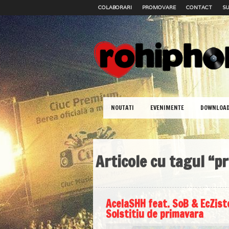
COLABORARI
PROMOVARE
CONTACT
SU
NOUTATI
EVENIMENTE
DOWNLOA
Articole cu tagul “p
AcelaSHH feat. SoB & EcZist
Solstitiu de primavara