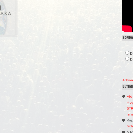
SONDAJ
D
D
Arhiv
ULTIM
Vid
Hop
STR
lan
Ka
Sch
NA