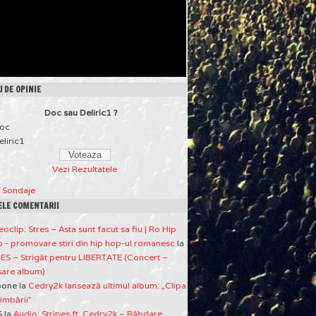
 DE OPINIE
Doc sau Deliric1 ?
oc
eliric1
Vezi Rezultatele
a Sondaje
ELE COMENTARII
eoclip: Stres – Asta sunt facut sa fiu | Ro Hip
 - promovare stiri din hip hop-ul romanesc
la
ES – Strigăt pentru LIBERTATE (Concert –
sare album)
pone
la
Cedry2k lansează ultimul album: „Clipa
imbării”
S
la
Audio: Stripes ft. Cedry2k – Răbdare