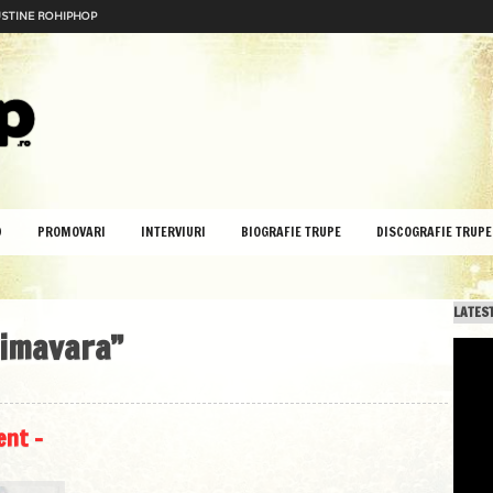
STINE ROHIPHOP
D
PROMOVARI
INTERVIURI
BIOGRAFIE TRUPE
DISCOGRAFIE TRUPE
LATEST
rimavara”
ent –