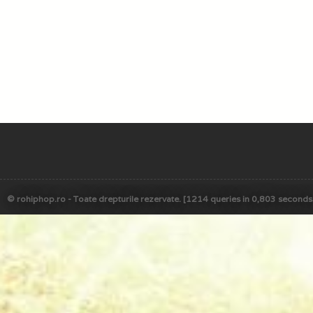
© rohiphop.ro - Toate drepturile rezervate. [1214 queries in 0,803 seconds