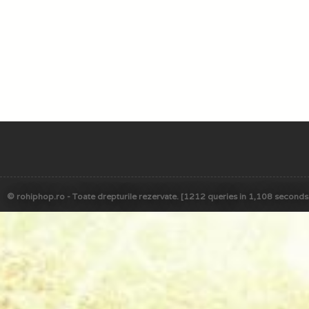
© rohiphop.ro - Toate drepturile rezervate. [1212 queries in 1,108 seconds