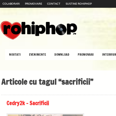
COLABORARI
PROMOVARE
CONTACT
SUSTINE ROHIPHOP
NOUTATI
EVENIMENTE
DOWNLOAD
PROMOVARI
INTERVIUR
Articole cu tagul “sacrificii”
Cedry2k – Sacrificii