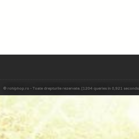
© rohiphop.ro - Toate drepturile rezervate. [1204 queries in 0,921 seconds