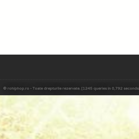
© rohiphop.ro - Toate drepturile rezervate. [1245 queries in 0,792 seconds