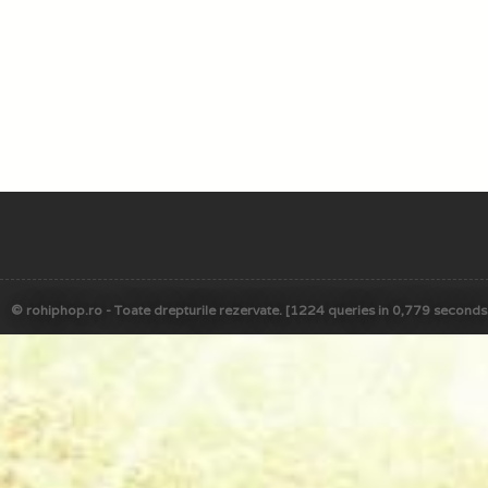
© rohiphop.ro - Toate drepturile rezervate. [1224 queries in 0,779 seconds