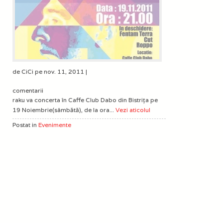
de CiCi pe nov. 11, 2011 |
comentarii
raku va concerta în Caffe Club Dabo din Bistriţa pe
19 Noiembrie(sâmbătă), de la ora...
Vezi aticolul
Postat in
Evenimente