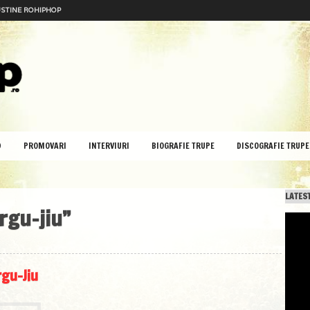
STINE ROHIPHOP
D
PROMOVARI
INTERVIURI
BIOGRAFIE TRUPE
DISCOGRAFIE TRUPE
LATEST
argu-jiu”
rgu-Jiu