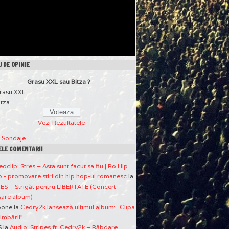
 DE OPINIE
Grasu XXL sau Bitza ?
rasu XXL
itza
Vezi Rezultatele
a Sondaje
ELE COMENTARII
eoclip: Stres – Asta sunt facut sa fiu | Ro Hip
 - promovare stiri din hip hop-ul romanesc
la
ES – Strigăt pentru LIBERTATE (Concert –
sare album)
pone
la
Cedry2k lansează ultimul album: „Clipa
imbării”
S
la
Audio: Stripes ft. Cedry2k – Răbdare