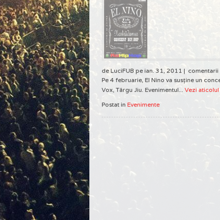
de LuciFUB pe ian. 31, 2011 |
comentarii
Pe 4 februarie, El Nino va susţine un conce
Vox, Târgu Jiu. Evenimentul...
Vezi aticolul
Postat in
Evenimente