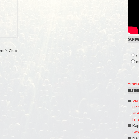
SONDAJ
rt în Club
G
B
Arhiv
ULTIM
Vid
Hop
STR
lan
Ka
Sch
NA