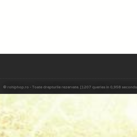
© rohiphop.ro - Toate drepturile rezervate. [1207 queries in 0,958 seconds