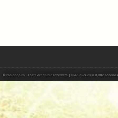
© rohiphop.ro - Toate drepturile rezervate. [1246 queries in 0,802 seconds