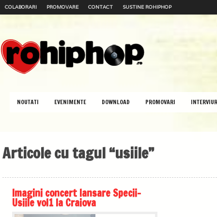
COLABORARI
PROMOVARE
CONTACT
SUSTINE ROHIPHOP
NOUTATI
EVENIMENTE
DOWNLOAD
PROMOVARI
INTERVIUR
Articole cu tagul “usiile”
Imagini concert lansare Specii-
Usiile vol1 la Craiova