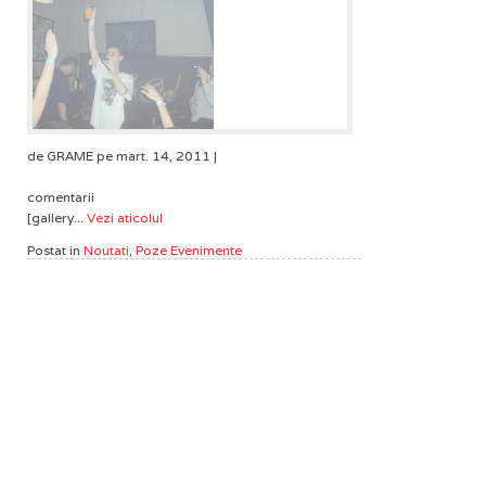
de GRAME pe mart. 14, 2011 |
comentarii
[gallery...
Vezi aticolul
Postat in
Noutati
,
Poze Evenimente