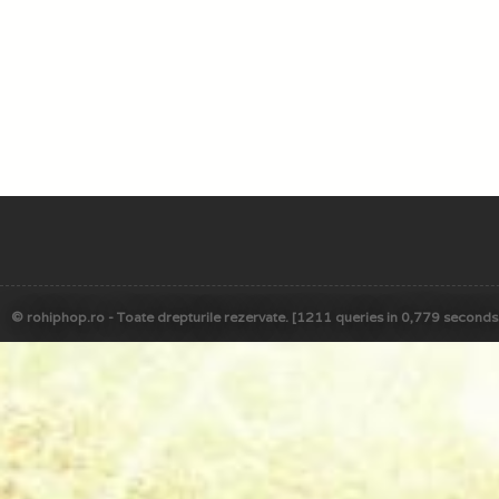
© rohiphop.ro - Toate drepturile rezervate. [1211 queries in 0,779 seconds