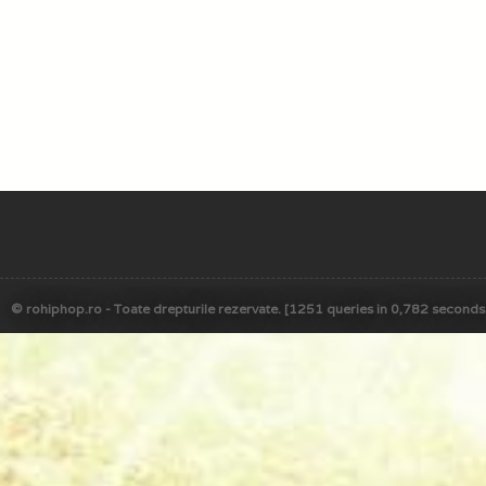
© rohiphop.ro - Toate drepturile rezervate. [1251 queries in 0,782 seconds