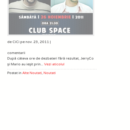
de CiCi pe nov. 23, 2011 |
comentarii
Dupã câteva ore de dezbateri fãrã rezultat, JerryCo
şi Mario au ieşit prin...
Vezi aticolul
Postat in
Alte Noutati
,
Noutati