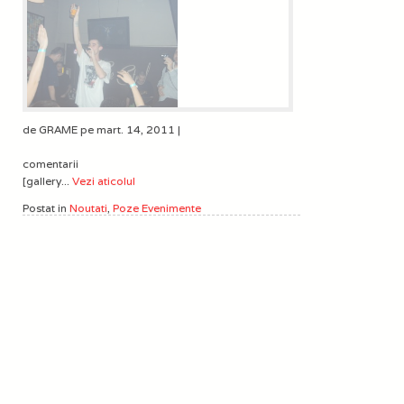
de GRAME pe mart. 14, 2011 |
comentarii
[gallery...
Vezi aticolul
Postat in
Noutati
,
Poze Evenimente