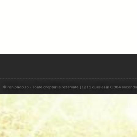
© rohiphop.ro - Toate drepturile rezervate. [1211 queries in 0,884 seconds