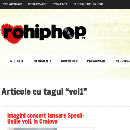
COLABORARI
PROMOVARE
CONTACT
SUSTINE ROHIPHOP
NOUTATI
EVENIMENTE
DOWNLOAD
PROMOVARI
INTERVIUR
Articole cu tagul “vol1”
Imagini concert lansare Specii-
Usiile vol1 la Craiova