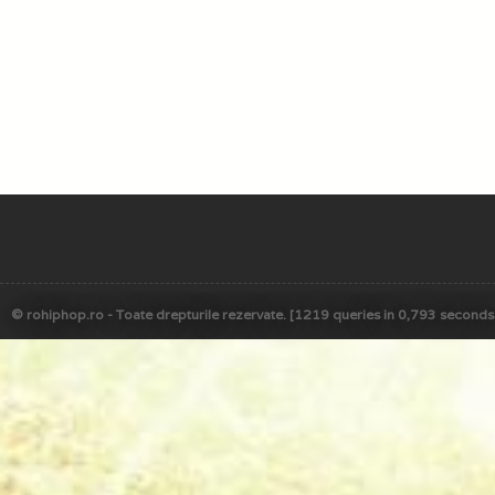
© rohiphop.ro - Toate drepturile rezervate. [1219 queries in 0,793 seconds