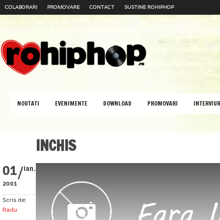
COLABORARI
PROMOVARE
CONTACT
SUSTINE ROHIPHOP
NOUTATI
EVENIMENTE
DOWNLOAD
PROMOVARI
INTERVIUR
INCHIS
/
01
ian.
2001
Scris de:
Radu