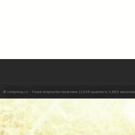
© rohiphop.ro - Toate drepturile rezervate. [1338 queries in 3,853 seconds