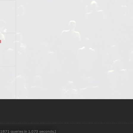
l
 [1871 queries in 1,073 seconds.]