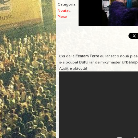
Categoria:
Noutati
,
Piese
Cei de la
Fentam Terra
au lansat o nouă pies
s-a ocupat
Bufu
, iar de mix/master
Urbanop
Audiţie plăcută!