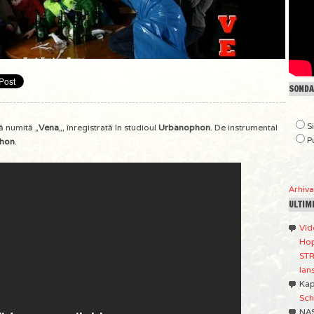
SONDAJ
S
ă numită „
Vena
„, înregistrată în studioul
Urbanophon
. De instrumental
P
hon
.
Arhiv
ULTIM
Vid
Hop
STR
lan
Ka
Sch
NA