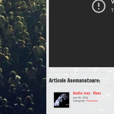
Articole Asemanatoare:
Audio: Icey – Visez
mai 30, 2011
Categoria:
Promovari