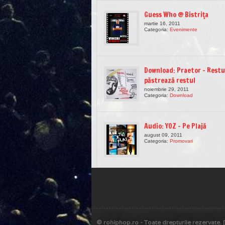
Guess Who @ Bistriţa
martie 16, 2011
Categoria:
Evenimente
Download: Praetor – Restu
păstrează restul
noiembrie 29, 2011
Categoria:
Download
Audio: YOZ – Pe Plajă
august 09, 2011
Categoria:
Promovari
© rohiphop.ro - Toate drepturile rezervate.