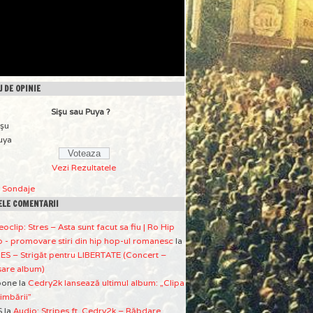
 DE OPINIE
Sişu sau Puya ?
işu
uya
Vezi Rezultatele
a Sondaje
ELE COMENTARII
eoclip: Stres – Asta sunt facut sa fiu | Ro Hip
 - promovare stiri din hip hop-ul romanesc
la
ES – Strigăt pentru LIBERTATE (Concert –
sare album)
pone
la
Cedry2k lansează ultimul album: „Clipa
imbării”
S
la
Audio: Stripes ft. Cedry2k – Răbdare