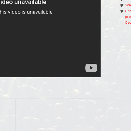
Sca
Ced
pro
Ced