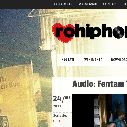
COLABORARI
PROMOVARE
CONTACT
SU
NOUTATI
EVENIMENTE
DOWNLOA
Audio: Fentam 
/
24
mai
2011
Scris de:
CiCi