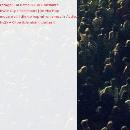
rafaggiul
la
Battle MC @ Constanţa
ry2k: Clipa Schimbării | Ro Hip Hop -
movare stiri din hip hop-ul romanesc
la
Audio:
ry2k – Clipa Schimbării (partea I)