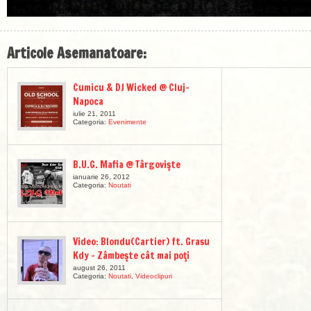
Articole Asemanatoare:
Cumicu & DJ Wicked @ Cluj-
Napoca
iulie 21, 2011
Categoria:
Evenimente
B.U.G. Mafia @ Târgovişte
ianuarie 26, 2012
Categoria:
Noutati
Video: Blondu(Cartier) ft. Grasu
Kdy – Zâmbeşte cât mai poţi
august 26, 2011
Categoria:
Noutati
,
Videoclipuri