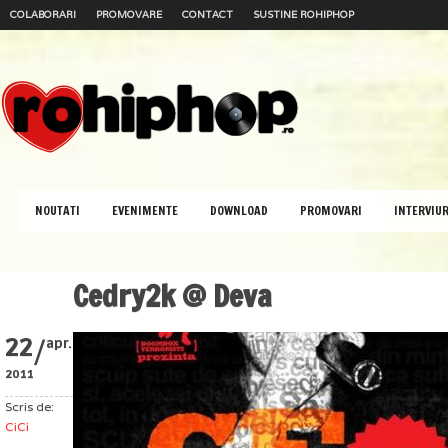
COLABORARI
PROMOVARE
CONTACT
SUSTINE ROHIPHOP
NOUTATI
EVENIMENTE
DOWNLOAD
PROMOVARI
INTERVIUR
Cedry2k @ Deva
/
22
apr.
2011
Scris de:
CiCi