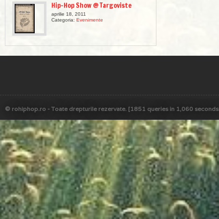
Hip-Hop Show @ Targoviste
aprilie 18, 2011
Categoria:
Evenimente
© rohiphop.ro - Toate drepturile rezervate. [1851 queries in 1,060 seconds