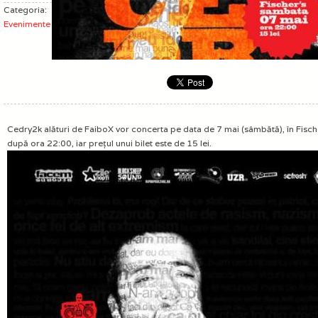
Categoria:
Evenimente
Cedry2k alături de FaiboX vor concerta pe data de 7 mai (sâmbătă), în Fisch
după ora 22:00, iar preţul unui bilet este de 15 lei.