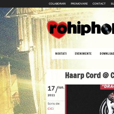
COLABORARI
PROMOVARE
CONTACT
SU
NOUTATI
EVENIMENTE
DOWNLOA
Haarp Cord @ C
/
17
iun.
2011
Scris de:
CiCi