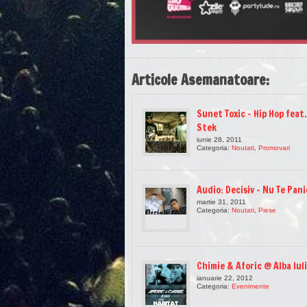
Articole Asemanatoare:
Sunet Toxic – Hip Hop feat.
Stek
iunie 28, 2011
Categoria:
Noutati
,
Promovari
Audio: Decisiv – Nu Te Pan
martie 31, 2011
Categoria:
Noutati
,
Piese
Chimie & Aforic @ Alba Iul
ianuarie 22, 2012
Categoria:
Evenimente