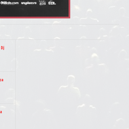
 Dj
ica
ia