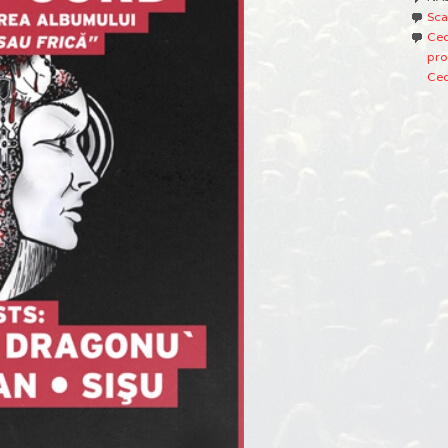
Sca
Ced
pro
Ced