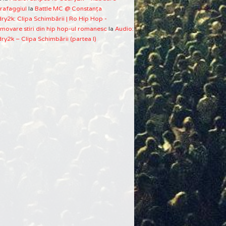
rafaggiul
la
Battle MC @ Constanţa
ry2k: Clipa Schimbării | Ro Hip Hop -
movare stiri din hip hop-ul romanesc
la
Audio:
ry2k – Clipa Schimbării (partea I)