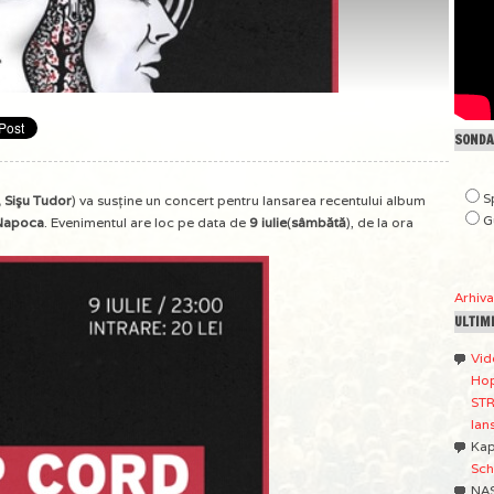
SONDAJ
S
 Sişu Tudor
) va susţine un concert pentru lansarea recentului album
G
-Napoca
. Evenimentul are loc pe data de
9 iulie
(
sâmbătă
), de la ora
Arhiv
ULTIM
Vid
Hop
STR
lan
Ka
Sch
NA