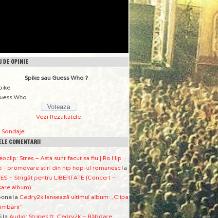
 DE OPINIE
Spike sau Guess Who ?
pike
uess Who
Vezi Rezultatele
a Sondaje
ELE COMENTARII
eoclip: Stres – Asta sunt facut sa fiu | Ro Hip
 - promovare stiri din hip hop-ul romanesc
la
ES – Strigăt pentru LIBERTATE (Concert –
sare album)
pone
la
Cedry2k lansează ultimul album: „Clipa
imbării”
S
la
Audio: Stripes ft. Cedry2k – Răbdare