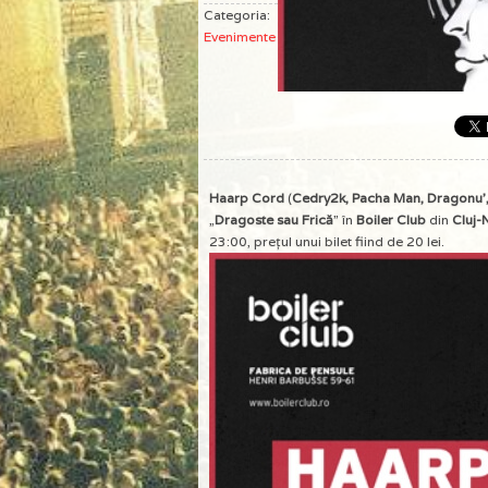
Categoria:
Evenimente
Haarp Cord
(
Cedry2k, Pacha Man, Dragonu’,
„
Dragoste sau Frică
” în
Boiler Club
din
Cluj
23:00, preţul unui bilet fiind de 20 lei.