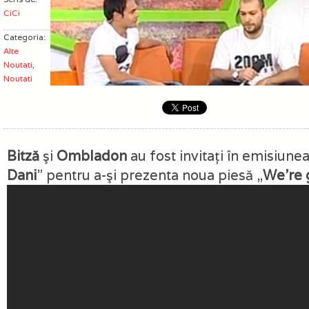
CiCi
Categoria:
Alte
Noutati
,
Noutati
Bitză
şi
Ombladon
au fost invitaţi în emisiunea
Dani
” pentru a-şi prezenta noua piesă „
We’re 