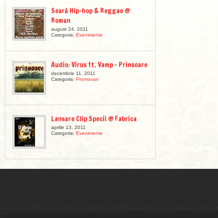
Seară Hip-hop & Reggae @
Roman
august 24, 2011
Categoria:
Evenimente
Audio: Virus ft. Vamp – Prinsoare
decembrie 11, 2011
Categoria:
Promovari
Lansare Clip Specii @ Fabrica
aprilie 13, 2011
Categoria:
Evenimente