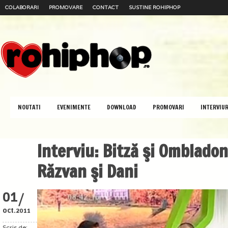
COLABORARI
PROMOVARE
CONTACT
SUSTINE ROHIPHOP
NOUTATI
EVENIMENTE
DOWNLOAD
PROMOVARI
INTERVIUR
Interviu: Bitză şi Ombladon
Răzvan şi Dani
/
01
oct.
2011
Scris de: