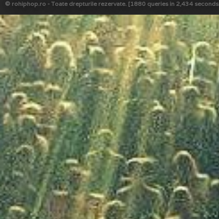
© rohiphop.ro - Toate drepturile rezervate. [1880 queries in 2,434 seconds